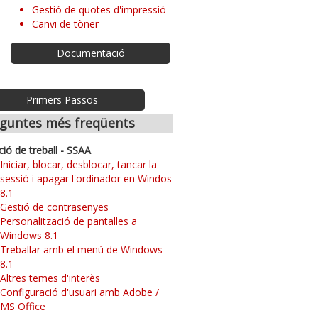
Gestió de quotes d'impressió
Canvi de tòner
Documentació
Primers Passos
guntes més freqüents
ció de treball - SSAA
Iniciar, blocar, desblocar, tancar la
sessió i apagar l'ordinador en Windos
8.1
Gestió de contrasenyes
Personalització de pantalles a
Windows 8.1
Treballar amb el menú de Windows
8.1
Altres temes d'interès
Configuració d'usuari amb Adobe /
MS Office