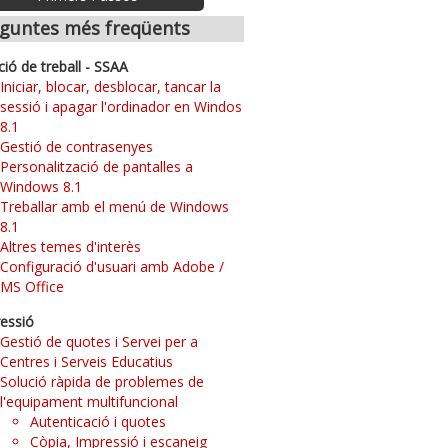
guntes més freqüents
ció de treball - SSAA
Iniciar, blocar, desblocar, tancar la
sessió i apagar l'ordinador en Windos
8.1
Gestió de contrasenyes
Personalització de pantalles a
Windows 8.1
Treballar amb el menú de Windows
8.1
Altres temes d'interès
Configuració d'usuari amb Adobe /
MS Office
essió
Gestió de quotes i Servei per a
Centres i Serveis Educatius
Solució ràpida de problemes de
l'equipament multifuncional
Autenticació i quotes
Còpia, Impressió i escaneig