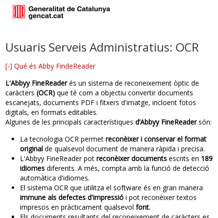
Usuaris Serveis Administratius: OCR
[-]
Qué és Abby FindeReader
L'Abbyy FineReader
és un sistema de reconeixement òptic de
caràcters
(OCR)
que té com a objectiu convertir documents
escanejats, documents PDF i fitxers d'imatge, incloent fotos
digitals, en formats editables.
Algunes de les principals característiques
d’Abbyy FineReader
són:
La tecnologia OCR permet
reconèixer i conservar el format
original
de qualsevol document de manera ràpida i precisa.
L'Abbyy FineReader pot
reconèixer documents
escrits en
189
idiomes
diferents. A més, compta amb la funció de detecció
automàtica d'idiomes.
El sistema OCR que utilitza el software és en gran manera
immune als defectes d'impressió
i pot reconèixer textos
impresos en pràcticament qualsevol
font.
Els documents resultants del reconeixement de caràcters es