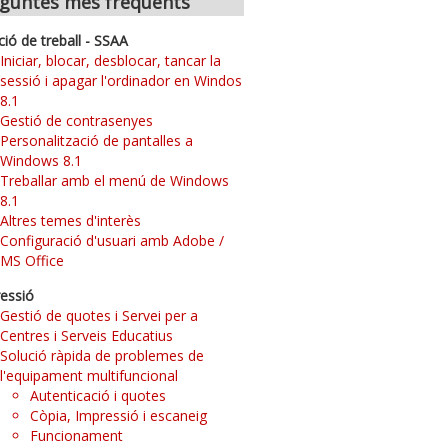
guntes més freqüents
ció de treball - SSAA
Iniciar, blocar, desblocar, tancar la
sessió i apagar l'ordinador en Windos
8.1
Gestió de contrasenyes
Personalització de pantalles a
Windows 8.1
Treballar amb el menú de Windows
8.1
Altres temes d'interès
Configuració d'usuari amb Adobe /
MS Office
essió
Gestió de quotes i Servei per a
Centres i Serveis Educatius
Solució ràpida de problemes de
l'equipament multifuncional
Autenticació i quotes
Còpia, Impressió i escaneig
Funcionament