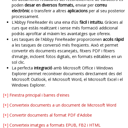
poden
desar en diversos formats,
enviar per
correu
electrònic
o transferir a altres
aplicacions
per al seu posterior
processament.
L’Abbyy FineReader és una eina d’ús
fàcil i intuïtiu.
Gràcies al
curs que estàs realitzant i sense més formació addicional
podràs aprofitar al màxim les avantatges que ofereix.
Les tasques de l'Abbyy FineReader proporcionen
accés ràpid
a les tasques de conversió més freqüents. Això et permet
convertir els documents escanejats, fitxers PDF i fitxers
d'imatge, incloent fotos digitals, en formats editables en un
sol clic.
La perfecta
integració
amb Microsoft Office i Windows
Explorer permet reconèixer documents directament des del
Microsoft Outlook, el Microsoft Word, el Microsoft Excel i el
Windows Explorer.
[+]
Finestra principal i barres d'eines
[+]
Converteix documents a un document de Microsoft Word
[+]
Convertir documents al format PDF d'Adobe
[+]
Converteix imatges a formats EPUB, FB2 i HTML