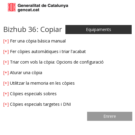
Bizhub 36: Copiar
Equipaments
[+]
Fer una còpia básica manual
[+]
Fer còpies automàtiques i triar l'acabat
[+]
Triar com vols la còpia: Opcions de configuració
[+]
Aturar una còpia
[+]
Utilitzar la memoria en les còpies
[+]
Còpies especials sobres
[+]
Còpies especials targetes i DNI
Enrere