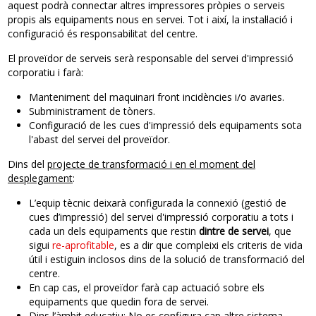
aquest podrà connectar altres impressores pròpies o serveis
propis als equipaments nous en servei. Tot i així, la instal·lació i
configuració és responsabilitat del centre.
El proveïdor de serveis serà responsable del servei d'impressió
corporatiu i farà:
Manteniment del maquinari front incidències i/o avaries.
Subministrament de tòners.
Configuració de les cues d'impressió dels equipaments sota
l'abast del servei del proveïdor.
Dins del
projecte de transformació i en el moment del
desplegament
:
L’equip tècnic deixarà configurada la connexió (gestió de
cues d’impressió) del servei d'impressió corporatiu a tots i
cada un dels equipaments que restin
dintre de servei
, que
sigui
re-aprofitable
, es a dir que compleixi els criteris de vida
útil i estiguin inclosos dins de la solució de transformació del
centre.
En cap cas, el proveïdor farà cap actuació sobre els
equipaments que quedin fora de servei.
Dins l’àmbit educatiu: No es configura cap altre sistema