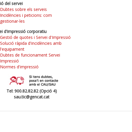
ió del servei
Dubtes sobre els serveis
Incidències i peticions: com
gestionar-les
ei d'impressió corporatiu
Gestió de quotes i Servei d'Impressió
Solució ràpida d'incidències amb
l'equipament
Dubtes de funcionament Servei
Impressió
Normes d'impressió
Tel: 900.82.82.82 (Opció 4)
sau.tic@gencat.cat