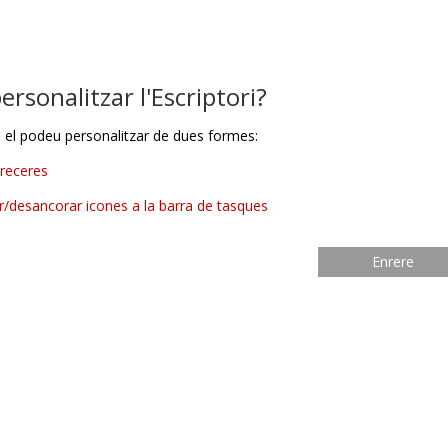
rsonalitzar l'Escriptori?
ri el podeu personalitzar de dues formes:
dreceres
r/desancorar icones a la barra de tasques
Enrere