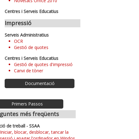
Novetats Office 2010
Centres i Serveis Educatius
Impressió
Serveis Administratius
OCR
Gestió de quotes
Centres i Serveis Educatius
Gestió de quotes d'impressió
Canvi de tòner
Documentació
Primers Passos
guntes més freqüents
ció de treball - SSAA
Iniciar, blocar, desblocar, tancar la
sessió i apagar l'ordinador en Windos