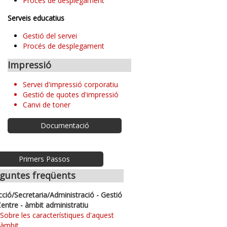
Procés de desplegament
Serveis educatius
Gestió del servei
Procés de desplegament
Impressió
Servei d'impressió corporatiu
Gestió de quotes d'impressió
Canvi de toner
Documentació
Primers Passos
guntes freqüents
cció/Secretaria/Administració - Gestió
Centre - àmbit administratiu
Sobre les característiques d'aquest
àmbit