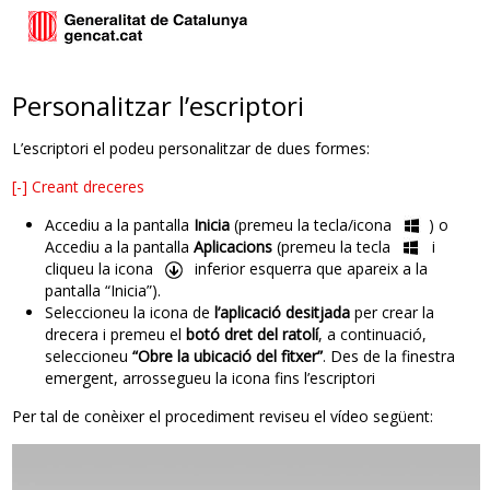
Personalitzar l’escriptori
L’escriptori el podeu personalitzar de dues formes:
[-]
Creant dreceres
Accediu a la pantalla
Inicia
(premeu la tecla/icona
) o
Accediu a la pantalla
Aplicacions
(premeu la tecla
i
cliqueu la icona
inferior esquerra que apareix a la
pantalla “Inicia”).
Seleccioneu la icona de
l’aplicació desitjada
per crear la
drecera i premeu el
botó dret del ratolí
, a continuació,
seleccioneu
“Obre la ubicació del fitxer”
. Des de la finestra
emergent, arrossegueu la icona fins l’escriptori
Per tal de conèixer el procediment reviseu el vídeo següent: