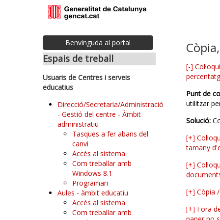
Benvinguda al portal
Còpia,
Espais de treball
[-]
Col·loq
percentatg
Usuaris de Centres i serveis
educatius
Punt de c
utilitzar 
Direcció/Secretaria/Administració
- Gestió del centre - Àmbit
Solució:
Co
administratiu
Tasques a fer abans del
[+]
Col·loq
canvi
tamany d'o
Accés al sistema
Com treballar amb
[+]
Col·loq
Windows 8.1
document
Programari
[+]
Còpia /
Aules - àmbit educatiu
Accés al sistema
[+]
Fora de
Com treballar amb
paper no s