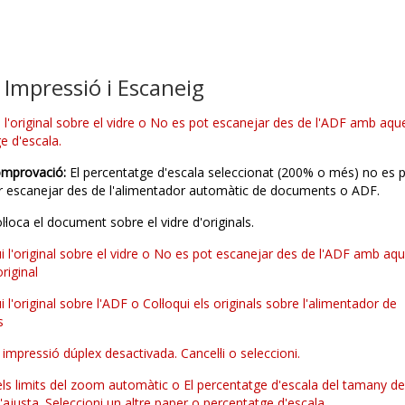
 Impressió i Escaneig
ui l'original sobre el vidre o No es pot escanejar des de l'ADF amb aqu
e d'escala.
omprovació:
El percentatge d'escala seleccionat (200% o més) no es 
per escanejar des de l'alimentador automàtic de documents o ADF.
l·loca el document sobre el vidre d'originals.
ui l'original sobre el vidre o No es pot escanejar des de l'ADF amb aq
riginal
ui l'original sobre l'ADF o Col·loqui els originals sobre l'alimentador de
s
 impressió dúplex desactivada. Cancel·li o seleccioni.
ls limits del zoom automàtic o El percentatge d'escala del tamany d
'ajusta. Seleccioni un altre paper o percentatge d'escala.