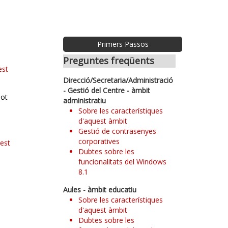
Primers Passos
Preguntes freqüents
est
Direcció/Secretaria/Administració
- Gestió del Centre - àmbit
pot
administratiu
Sobre les característiques
d'aquest àmbit
Gestió de contrasenyes
corporatives
uest
Dubtes sobre les
funcionalitats del Windows
8.1
Aules - àmbit educatiu
Sobre les característiques
d'aquest àmbit
e
Dubtes sobre les