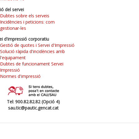
ió del servei
Dubtes sobre els serveis
Incidències i peticions: com
gestionar-les
ei d'impressió corporatiu
Gestió de quotes i Servei d'Impressió
Solució ràpida d'incidències amb
l'equipament
Dubtes de funcionament Servei
Impressió
Normes d'impressió
Tel: 900.82.82.82 (Opció 4)
sau.tic@pautic.gencat.cat